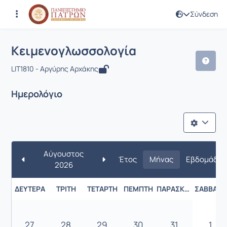
Σύνδεση
Μάθημα : Κειμενογλωσσολογία
Κωδικός : LIT1810
Κειμενογλωσσολογία
LIT1810 - Αργύρης Αρχάκης
Ημερολόγιο
Αύγουστος
Έτος
Μήνας
Εβδομάδα
2026
ΔΕΥΤΈΡΑ
ΤΡΊΤΗ
ΤΕΤΆΡΤΗ
ΠΈΜΠΤΗ
ΠΑΡΑΣΚΕΥΉ
ΣΆΒΒΑΤΟ
27
28
29
30
31
1