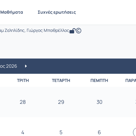
Πλανήτης Γη
 GEO390
Μαθήματα
Συχνές ερωτήσεις
 Γη
άμ Ζεληλίδης, Γιώργος Μπαθρέλλος
ος 2026
ΤΡΊΤΗ
ΤΕΤΆΡΤΗ
ΠΈΜΠΤΗ
ΠΑΡ
28
29
30
4
5
6