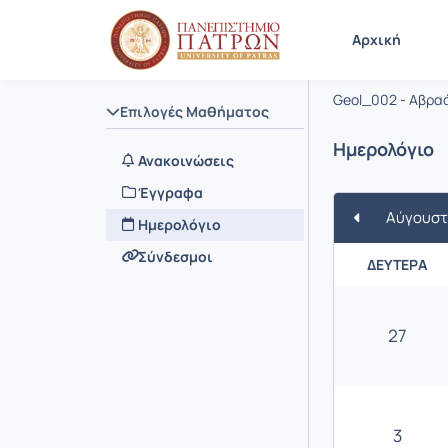
Μάθημα : 
Κωδικός :
Αρχική
Πλανήτης
Geol_002 - Αβρα
Επιλογές Μαθήματος
Ημερολόγιο
Ανακοινώσεις
Έγγραφα
Αύγουστ
Ημερολόγιο
Σύνδεσμοι
ΔΕΥΤΈΡΑ
27
3