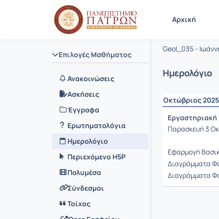
Μάθημα : 
Κωδικός :
Αρχική
Πετρολογ
Geol_035 - Ιωάν
Επιλογές Μαθήματος
Ημερολόγιο
Ανακοινώσεις
Ασκήσεις
Οκτώβριος 2025
Έγγραφα
Εργαστηριακή 
Ερωτηματολόγια
Παρασκευή 3 Οκτ
Ημερολόγιο
Εφαρμογή Βασι
Περιεχόμενο H5P
Διαγράμματα Φά
Πολυμέσα
Διαγράμματα Φά
Σύνδεσμοι
Τοίχος