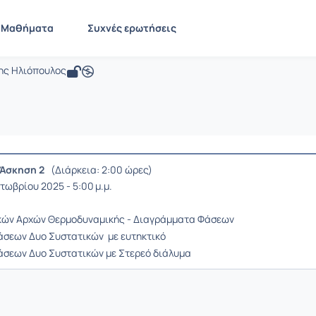
Πετρολογία Μαγματικών και Μεταμορ
 GEO308
Μαθήματα
Συχνές ερωτήσεις
ία Μαγματικών και Μεταμορφωμένων
νης Ηλιόπουλος
Άσκηση 2
(Διάρκεια: 2:00 ώρες)
ωβρίου 2025 - 5:00 μ.μ.
κών Αρχών Θερμοδυναμικής - Διαγράμματα Φάσεων
σεων Δυο Συστατικών με ευτηκτικό
σεων Δυο Συστατικών με Στερεό διάλυμα