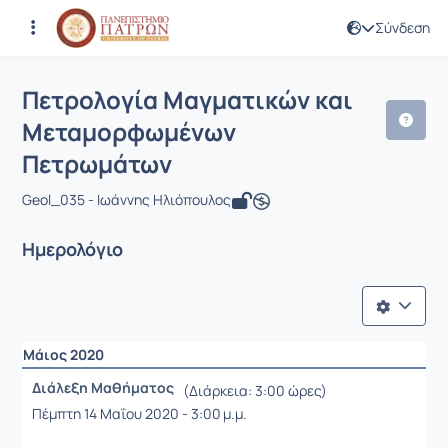
Σύνδεση
Μάθημα : Πετρολογία Μαγματικών κ
Κωδικός : GEO308
Πετρολογία Μαγματικών και
Μεταμορφωμένων
Πετρωμάτων
Geol_035 - Ιωάννης Ηλιόπουλος
Ημερολόγιο
Μάιος 2020
Διάλεξη Μαθήματος
(Διάρκεια: 3:00 ώρες)
Πέμπτη 14 Μαΐου 2020 - 3:00 μ.μ.