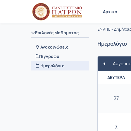
Μάθημα : 
Κωδικός : 
Αρχική
ΠΕΡΙΒΑΛΛ
ENV110 - Δημήτρ
Επιλογές Μαθήματος
Ημερολόγιο
Ανακοινώσεις
Έγγραφα
Αύγουστ
Ημερολόγιο
ΔΕΥΤΈΡΑ
27
3