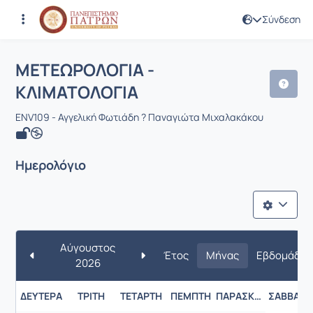
Σύνδεση
Μάθημα : ΜΕΤΕΩΡΟΛΟΓΙΑ - ΚΛΙΜΑΤΟ
Κωδικός : ENV109
ΜΕΤΕΩΡΟΛΟΓΙΑ -
ΚΛΙΜΑΤΟΛΟΓΙΑ
ENV109 - Αγγελική Φωτιάδη ? Παναγιώτα Μιχαλακάκου
Ημερολόγιο
Αύγουστος
Έτος
Μήνας
Εβδομάδα
2026
ΔΕΥΤΈΡΑ
ΤΡΊΤΗ
ΤΕΤΆΡΤΗ
ΠΈΜΠΤΗ
ΠΑΡΑΣΚΕΥΉ
ΣΆΒΒΑΤΟ