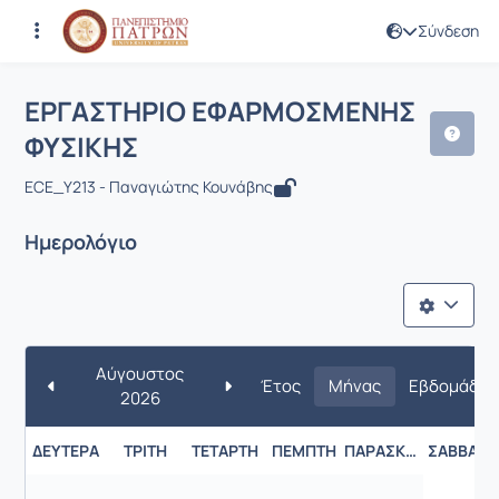
Σύνδεση
Μάθημα : ΕΡΓΑΣΤΗΡΙΟ ΕΦΑΡΜΟΣΜΕΝ
Κωδικός : EE999
ΕΡΓΑΣΤΗΡΙΟ ΕΦΑΡΜΟΣΜΕΝΗΣ
ΦΥΣΙΚΗΣ
ECE_Υ213 - Παναγιώτης Κουνάβης
Ημερολόγιο
Αύγουστος
Έτος
Μήνας
Εβδομάδα
2026
ΔΕΥΤΈΡΑ
ΤΡΊΤΗ
ΤΕΤΆΡΤΗ
ΠΈΜΠΤΗ
ΠΑΡΑΣΚΕΥΉ
ΣΆΒΒΑΤΟ