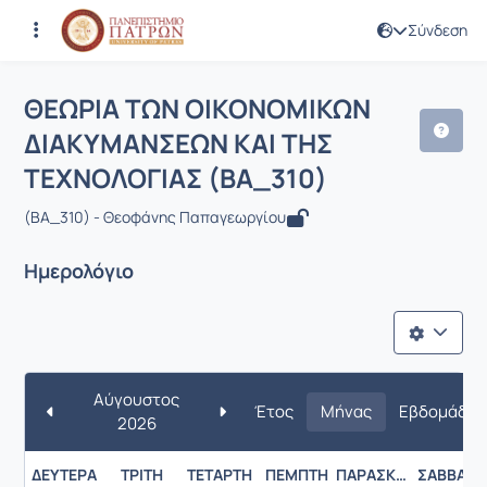
Σύνδεση
Μάθημα : ΘΕΩΡΙΑ ΤΩΝ ΟΙΚΟΝΟΜΙΚΩΝ
Κωδικός : BMA660
ΘΕΩΡΙΑ ΤΩΝ ΟΙΚΟΝΟΜΙΚΩΝ
ΔΙΑΚΥΜΑΝΣΕΩΝ ΚΑΙ ΤΗΣ
ΤΕΧΝΟΛΟΓΙΑΣ (BA_310)
(BA_310) - Θεοφάνης Παπαγεωργίου
Ημερολόγιο
Αύγουστος
Έτος
Μήνας
Εβδομάδα
2026
ΔΕΥΤΈΡΑ
ΤΡΊΤΗ
ΤΕΤΆΡΤΗ
ΠΈΜΠΤΗ
ΠΑΡΑΣΚΕΥΉ
ΣΆΒΒΑΤΟ