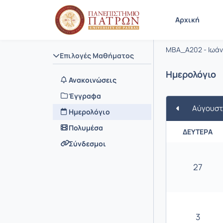
Μάθημα : 
Κωδικός :
Αρχική
Ηλεκτρον
MBA_A202 - Ιωάν
Επιλογές Μαθήματος
Ημερολόγιο
Ανακοινώσεις
Έγγραφα
Αύγουστ
Ημερολόγιο
Πολυμέσα
ΔΕΥΤΈΡΑ
Σύνδεσμοι
27
3