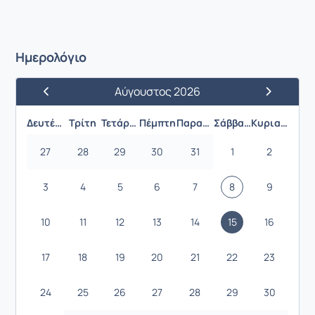
Ημερολόγιο
Αύγουστος 2026
Προηγούμενος Μήνας
Επόμενος 
Δευτέρα
Τρίτη
Τετάρτη
Πέμπτη
Παρασκευή
Σάββατο
Κυριακή
27
28
29
30
31
1
2
3
4
5
6
7
8
9
10
11
12
13
14
15
16
17
18
19
20
21
22
23
24
25
26
27
28
29
30