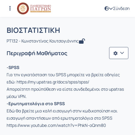
Σύνδεση
Μάθημα : ΒΙΟΣΤΑΤΙΣΤΙΚΗ
Κωδικός : PT132
Αρχική Σελίδα
ΒΙΟΣΤΑΤΙΣΤΙΚΗ
ΒΙΟΣΤΑΤΙΣΤΙΚΗ
PT132 - Κωνσταντίνος Κουτσογιάννης
Περιγραφή Μαθήματος
-SPSS
Για την εγκατάσταση του SPSS μπορείτε να βρείτε οδηγίες
εδώ: https://my.upatras.gr/docs/spss/spss/
Απαραίτητη προϋπόθεση να είστε συνδεδεμένοι στο upatras
μέσω VPN.
-Ερωτηματολόγια στο SPSS
Εδώ θα βρείτε μια καλή εισαγωγή στην κωδικοποίηση και
εισαγωγή απαντήσεων από ερωτηματολόγια στο SPSS
https://www.youtube.com/watch?v=PhkN-oQnm80