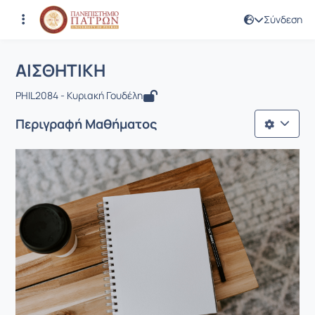
Σύνδεση
Μάθημα : ΑΙΣΘΗΤΙΚΗ
Κωδικός : PHIL2084
Αρχική Σελίδα
ΑΙΣΘΗΤΙΚΗ
ΑΙΣΘΗΤΙΚΗ
PHIL2084 - Κυριακή Γουδέλη
Περιγραφή Μαθήματος