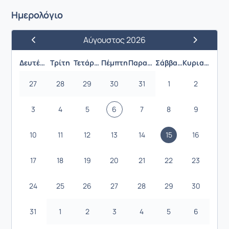
Ημερολόγιο
Αύγουστος 2026
Προηγούμενος Μήνας
Επόμενος 
Δευτέρα
Τρίτη
Τετάρτη
Πέμπτη
Παρασκευή
Σάββατο
Κυριακή
27
28
29
30
31
1
2
3
4
5
6
7
8
9
10
11
12
13
14
15
16
17
18
19
20
21
22
23
24
25
26
27
28
29
30
31
1
2
3
4
5
6