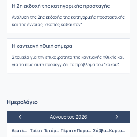
Η 2η εκδοχή της κατηγορικής προσταγής
Ανάλυση της 2ης εκδοχής της κατηγορικής προστακτικής
και της έννοιας "σκοπός καθαυτόν"
Η καντιανή ηθική σήμερα
Στοιχεία για την επικαιρότητα της καντιανής ηθικής και
για το πώς αυτή προσεγγίζει το πρόβλημα του "κακού".
Ημερολόγιο
Αύγουστος 2026
Προηγούμενος Μήνας
Επόμενος 
Δευτέρα
Τρίτη
Τετάρτη
Πέμπτη
Παρασκευή
Σάββατο
Κυριακή