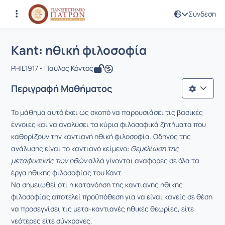
Σύνδεση
Μάθημα : Kant: ηθική φιλοσοφία
Κωδικός : PHIL1917
Αρχική Σελίδα
Kant: ηθική φιλοσοφία
Kant: ηθική φιλοσοφία
PHIL1917 - Παύλος Κόντος
Περιγραφή Μαθήματος
Το μάθημα αυτό έχει ως σκοπό να παρουσιάσει τις βασικές
έννοιες και να αναλύσει τα κύρια φιλοσοφικά ζητήματα που
καθορίζουν την καντιανή ηθική φιλοσοφία. Οδηγός της
ανάλυσης είναι το καντιανό κείμενο:
Θεμελίωση της
μεταφυσικής των ηθών
αλλά γίνονται αναφορές σε όλα τα
έργα ηθικής φιλοσοφίας του Καντ.
Να σημειωθεί ότι η κατανόηση της καντιανής ηθικής
φιλοσοφίας αποτελεί προϋπόθεση για να είναι κανείς σε θέση
να προσεγγίσει τις μετα-καντιανές ηθικές θεωρίες, είτε
νεότερες είτε σύγχρονες.