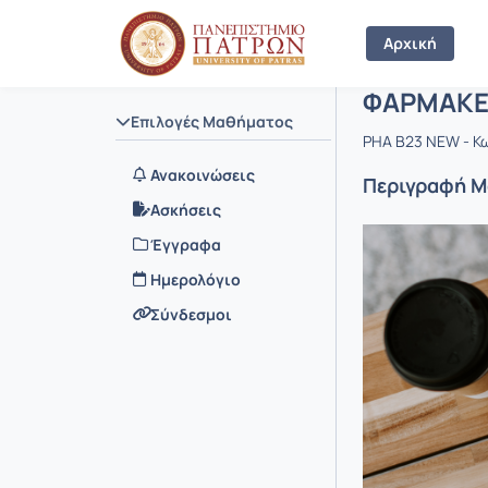
Μάθημα : 
Κωδικός :
Αρχική Σελίδα
Αρχική
ΦΑΡΜΑΚΕΥ
Επιλογές Μαθήματος
PHA B23 NEW - Κω
Ανακοινώσεις
Περιγραφή 
Ασκήσεις
Έγγραφα
Ημερολόγιο
Σύνδεσμοι