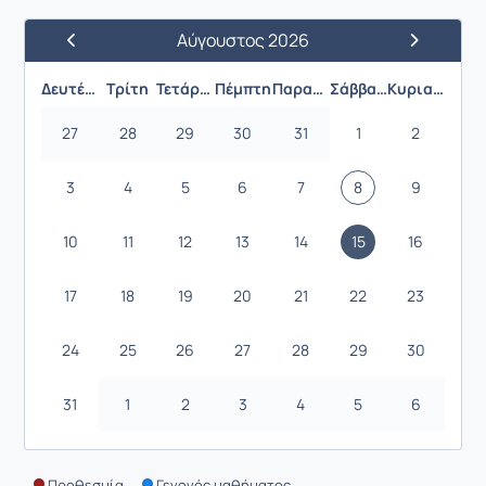
Αύγουστος 2026
Προηγούμενος Μήνας
Επόμενος 
Δευτέρα
Τρίτη
Τετάρτη
Πέμπτη
Παρασκευή
Σάββατο
Κυριακή
27
28
29
30
31
1
2
3
4
5
6
7
8
9
10
11
12
13
14
15
16
17
18
19
20
21
22
23
24
25
26
27
28
29
30
31
1
2
3
4
5
6
Προθεσμία
Γεγονός μαθήματος