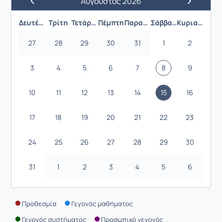
Αύγουστος 2026
Προηγούμενος Μήνας
Επόμενος 
Δευτέρα
Τρίτη
Τετάρτη
Πέμπτη
Παρασκευή
Σάββατο
Κυριακή
27
28
29
30
31
1
2
3
4
5
6
7
8
9
10
11
12
13
14
15
16
17
18
19
20
21
22
23
24
25
26
27
28
29
30
31
1
2
3
4
5
6
Προθεσμία
Γεγονός μαθήματος
Γεγονός συστήματος
Προσωπικό γεγονός