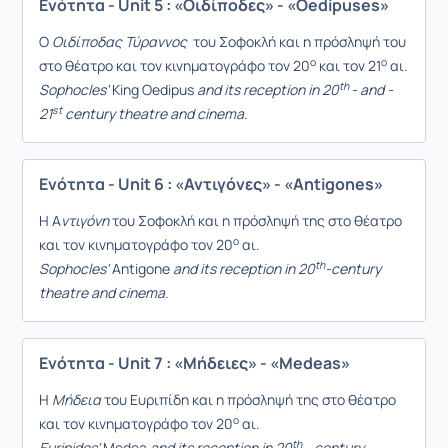
Ενότητα - Unit 5 : «Οιδίποδες» - «Oedipuses»
Ο
Οιδίποδας Τύραννος
του Σοφοκλή και η πρόσληψή του
ο
ο
στο θέατρο και τον κινηματογράφο τον 20
και τον 21
αι.
th
Sophocles'
King Oedipus
and its reception in 20
- and -
st
21
century theatre and cinema.
Ενότητα - Unit 6 : «Αντιγόνες» - «Antigones»
Η Α
ντιγόνη
του Σοφοκλή και η πρόσληψή της στο θέατρο
ο
και τον κινηματογράφο τον 20
αι.
th
Sophocles'
Antigone
and its reception in 20
-century
theatre and cinema.
Ενότητα - Unit 7 : «Μήδειες» - «Medeas»
Η
Μήδεια
του Ευριπίδη και η πρόσληψή της στο θέατρο
ο
και τον κινηματογράφο τον 20
αι.
th
Euripides'
Medea
and its reception in 20
- century