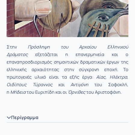
Στην
Πρόσληψη του Αρχαίου Ελληνικού
Δράματος
εξετάζεται η επανερμηνεία και ο
επαναπροσδιορισμός σημαντικών δραματικών έργων της
ελληνικής αρχαιότητας στην σύγχρονη εποχή. Το
πρωτογενές υλικό είναι τα εξής έργα:
Αίας, Ηλέκτρα,
Οιδίπους Τύραννος
και
Αντιγόνη
του Σοφοκλή,
η
Μήδεια
του Ευριπίδη και οι
Όρνιθες
του Αριστοφάνη.
Περίγραμμα