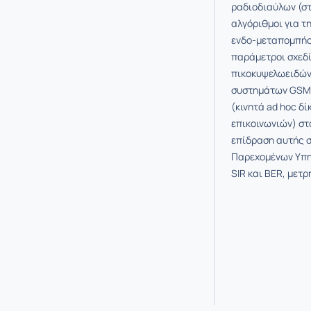
ραδιοδιαύλων (στ
αλγόριθμοι για τ
ενδο-μεταπομπής 
παράμετροι σχεδί
πικοκυψελωειδών
συστημάτων GSM, 
(κινητά ad hoc δ
επικοινωνιών) στο
επίδραση αυτής σ
Παρεχομένων Υπηρ
SIR και BER, μετ