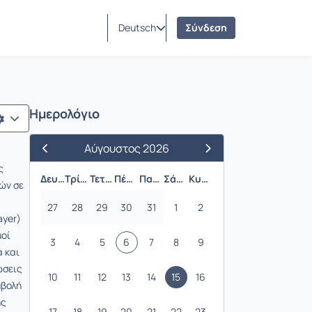
Deutsch
Σύνδεση
Ημερολόγιο
Αύγουστος 2026
Προηγούμενος Μήνας
Επόμενος Μήνας
ς
Δευτέρα
Τρίτη
Τετάρτη
Πέμπτη
Παρασκευή
Σάββατο
Κυριακή
ών σε
27
28
29
30
31
1
2
ayer)
μοί
3
4
5
6
7
8
9
 και
ώσεις
10
11
12
13
14
15
16
μβολή
ης
17
18
19
20
21
22
23