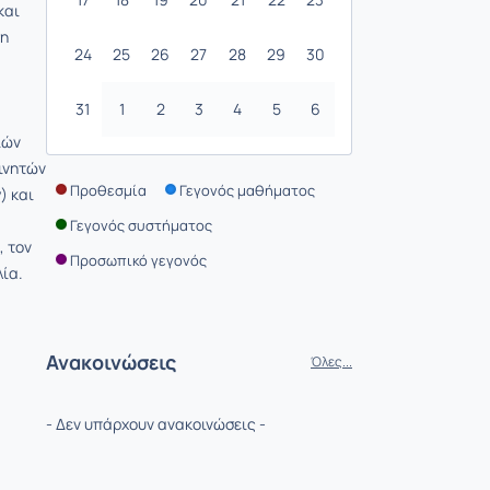
και
ση
24
25
26
27
28
29
30
31
1
2
3
4
5
6
ιών
ινητών
Προθεσμία
Γεγονός μαθήματος
) και
Γεγονός συστήματος
, τον
Προσωπικό γεγονός
λία.
Ανακοινώσεις
Όλες...
- Δεν υπάρχουν ανακοινώσεις -