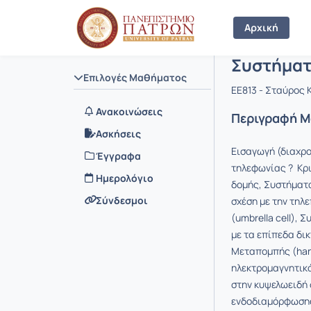
Μάθημα : 
Κωδικός : 
Αρχική Σελίδα
Αρχική
Συστήματ
Επιλογές Μαθήματος
EE813 - Σταύρος
Ανακοινώσεις
Περιγραφή 
Ασκήσεις
Εισαγωγή (διαχρο
Έγγραφα
τηλεφωνίας ? Κρ
Ημερολόγιο
δομής, Συστήματ
Σύνδεσμοι
σχέση με την τηλε
(umbrella cell), 
με τα επίπεδα δικ
Μεταπομπής (hand
ηλεκτρομαγνητικά
στην κυψελωειδή
ενδοδιαμόρφωσης