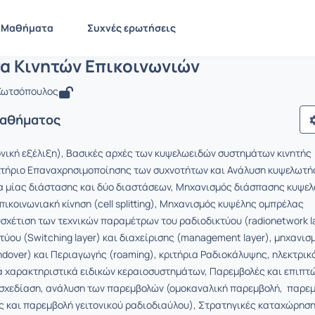
Συστήματα Κινητών Επικοινωνιών
EE813
Συστήματα Κινητών Επικοινωνιών
Μαθήματα
Συχνές ερωτήσεις
α Κινητών Επικοινωνιών
 Κωτσόπουλος
Μαθήματος
νική εξέλιξη), Βασικές αρχές των κυψελωειδών συστημάτων κινητής
ιτήριο Επαναχρησιμοποίησης των συχνοτήτων και Ανάλυση κυψελωτή
α μίας διάστασης και δύο διαστάσεων, Μηχανισμός διάσπασης κυψελ
πικοινωνιακή κίνηση (cell splitting), Μηχανισμός κυψέλης ομπρέλας
Συσχέτιση των τεχνικών παραμέτρων του ραδιοδικτύου (radionetwork l
τύου (Switching layer) και διαχείρισης (management layer), μηχανισ
over) και Περιαγωγής (roaming), κριτήρια Ραδιοκάλυψης, ηλεκτρικά
 χαρακτηριστικά ειδικών κεραιοσυστημάτων, Παρεμβολές και επιπτ
 σχεδίαση, ανάλυση των παρεμβολών (ομοκαναλική παρεμβολή, παρε
 και παρεμβολή γειτονικού ραδιοδιαύλου), Στρατηγικές καταχώρησ