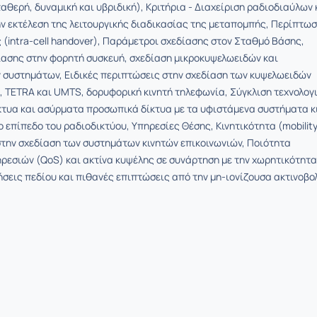
αθερή, δυναμική και υβριδική), Κριτήρια - Διαχείριση ραδιοδιαύλων 
ην εκτέλεση της λειτουργικής διαδικασίας της μεταπομπής, Περίπτω
(intra-cell handover), Παράμετροι σχεδίασης στον Σταθμό Βάσης,
ασης στην φορητή συσκευή, σχεδίαση μικροκυψελωειδών και
 συστημάτων, Ειδικές περιπτώσεις στην σχεδίαση των κυψελωειδών
TETRA και UMTS, δορυφορική κινητή τηλεφωνία, Σύγκλιση τεχνολογ
ίκτυα και ασύρματα προσωπικά δίκτυα με τα υφιστάμενα συστήματα κ
 επίπεδο του ραδιοδικτύου, Υπηρεσίες Θέσης, Κινητικότητα (mobility
την σχεδίαση των συστημάτων κινητών επικοινωνιών, Ποιότητα
εσιών (QoS) και ακτίνα κυψέλης σε συνάρτηση με την χωρητικότητα
ρήσεις πεδίου και πιθανές επιπτώσεις από την μη-ιονίζουσα ακτινοβο