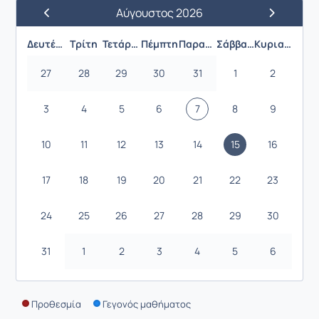
Αύγουστος 2026
Προηγούμενος Μήνας
Επόμενος 
Δευτέρα
Τρίτη
Τετάρτη
Πέμπτη
Παρασκευή
Σάββατο
Κυριακή
27
28
29
30
31
1
2
3
4
5
6
7
8
9
10
11
12
13
14
15
16
17
18
19
20
21
22
23
24
25
26
27
28
29
30
31
1
2
3
4
5
6
Προθεσμία
Γεγονός μαθήματος