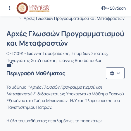
Σύνδεση
Μάθημα : Αρχές Γλωσσών Προγραμμα
Κωδικός : CEID1091
Αρχική Σελίδα
Αρχές Γλωσσών Προγραμματισμού και Μεταφραστών
Αρχές Γλωσσών Προγραμματισμού
και Μεταφραστών
CEID1091 - Ιωάννης Γαροφαλάκης, Σπυρίδων Σιούτας,
Παναγιώτης Χατζηδούκας, Ιωάννης Βασιλόπουλος
Περιγραφή Μαθήματος
Το μάθημα "
Αρχές Γλωσσών Προγραμματισμού και
Μεταφραστών
" διδάσκεται ως Υποχρεωτικό Μάθημα Εαρινού
Εξαμήνου στο Τμήμα Μηχανικών Η/Υ και Πληροφορικής του
Πανεπιστημίου Πατρών.
Η ύλη του μαθήματος περιλαμβάνει τα παρακάτω: