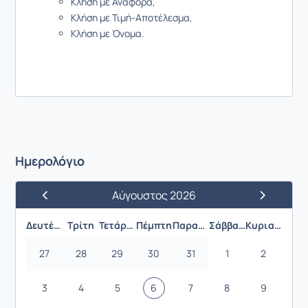
Κλήση με Αναφορά,
Κλήση με Τιμή-Αποτέλεσμα,
Κλήση με Όνομα.
Ημερολόγιο
Αύγουστος 2026
Προηγούμενος Μήνας
Επόμενος 
Δευτέρα
Τρίτη
Τετάρτη
Πέμπτη
Παρασκευή
Σάββατο
Κυριακή
27
28
29
30
31
1
2
3
4
5
6
7
8
9