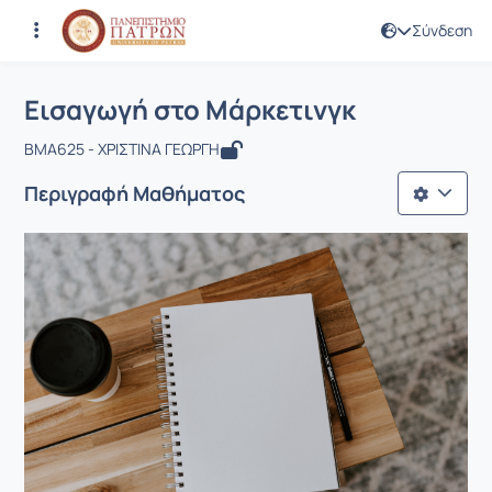
Σύνδεση
Μάθημα : Εισαγωγή στο Μάρκετινγκ
Κωδικός : BMA625
Αρχική Σελίδα
Εισαγωγή στο Μάρκετινγκ
Εισαγωγή στο Μάρκετινγκ
BMA625 - ΧΡΙΣΤΙΝΑ ΓΕΩΡΓΗ
Περιγραφή Μαθήματος