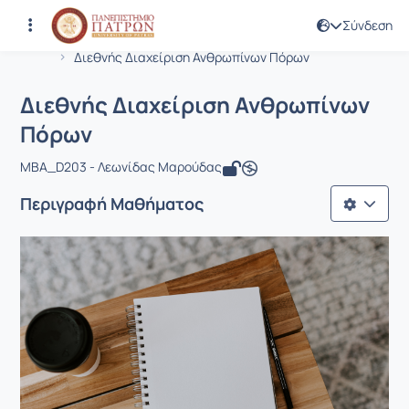
Σύνδεση
Μάθημα : Διεθνής Διαχείριση Ανθρω
Κωδικός : BMA585
Αρχική Σελίδα
Διεθνής Διαχείριση Ανθρωπίνων Πόρων
Διεθνής Διαχείριση Ανθρωπίνων
Πόρων
MBA_D203 - Λεωνίδας Μαρούδας
Περιγραφή Μαθήματος