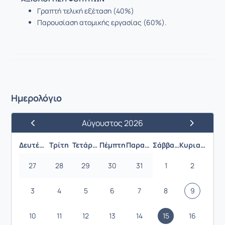
Γραπτή τελική εξέταση (40%)
Παρουσίαση ατομικής εργασίας (60%).
Ημερολόγιο
Αύγουστος 2026
Προηγούμενος Μήνας
Επόμενος 
Δευτέρα
Τρίτη
Τετάρτη
Πέμπτη
Παρασκευή
Σάββατο
Κυριακή
27
28
29
30
31
1
2
3
4
5
6
7
8
9
10
11
12
13
14
15
16