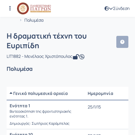
Σύνδεση
Μάθημα : Η δραματική τέχνη του Ευρ
Κωδικός : LIT1882
Αρχική Σελίδα
Η δραματική τέχνη του Ευριπίδη
Πολυμέσα
Η δραματική τέχνη του
Ευριπίδη
LIT1882 - Μενέλαος Χριστόπουλος
Πολυμέσα
Γενικά πολυμεσικά αρχεία
Ημερομηνία
Ρυθμίσε
Ενότητα 1
25/1/15
Βιντεοσκόπηση της φροντιστηριακής
ενότητας 1.
Δημιουργός: Σωτήριος Καράμπελας
Ενότητα 10