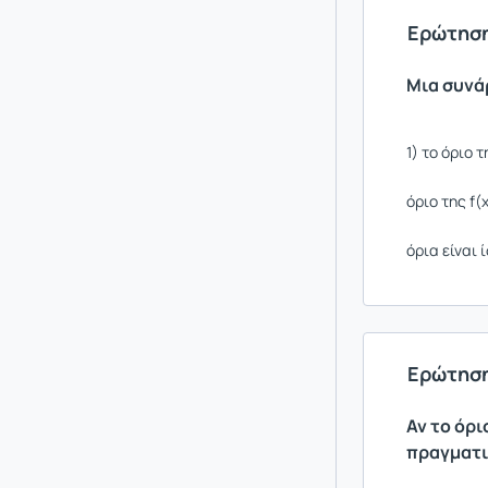
Ερώτηση
Μια συνάρ
1) το όριο 
όριο της f(
όρια είναι 
Ερώτηση
Αν το όρι
πραγματι