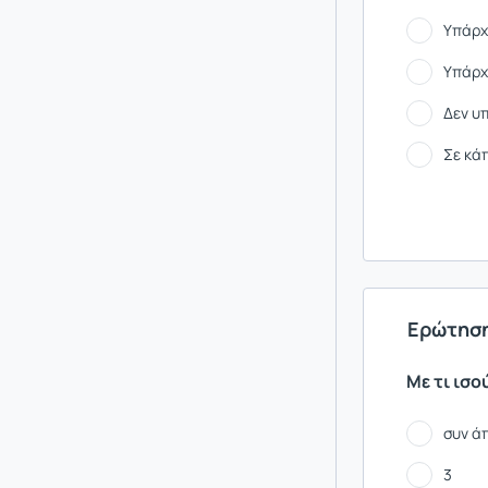
Υπάρχ
Υπάρχ
Δεν υ
Σε κά
Ερώτηση
Με τι ισο
συν ά
3