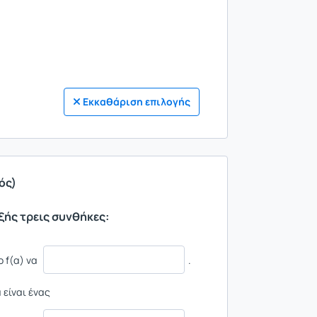
Εκκαθάριση επιλογής
ός)
εξής τρεις συνθήκες:
ο f(α) να
.
 είναι ένας