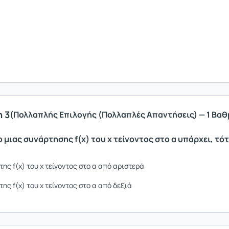
 3
(Πολλαπλής Επιλογής (Πολλαπλές Απαντήσεις) — 1 Βαθ
ο μιας συνάρτησης f(x) του x τείνοντος στο α υπάρχει, τότ
 της f(x) του x τείνοντος στο α από αριστερά
 της f(x) του x τείνοντος στο α από δεξιά