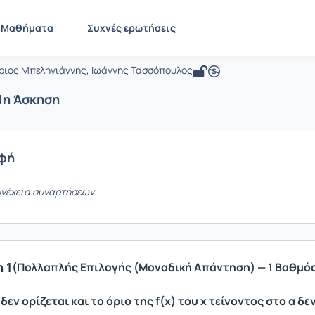
.8C - Μαθηματικά Διοικητικών και & 
 DEAPT128
Μαθήματα
Συχνές ερωτήσεις
θηματικά Διοικητικών και & Οικονομι
όριος Μπεληγιάννης, Ιωάννης Τασσόπουλος
 1η Άσκηση
φή
υνέχεια συναρτήσεων
 1
(Πολλαπλής Επιλογής (Μοναδική Απάντηση) — 1 Βαθμό
) δεν ορίζεται και το όριο της f(x) του x τείνοντος στο α δ