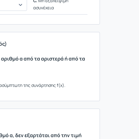
C.
Μη εξαλείψιμη
ασυνέχεια
ός)
ό αριθμό α από τα αριστερά ή από τα
ασύμπτωτη της συνάρτησης f(x).
θμό α, δεν εξαρτάται από την τιμή