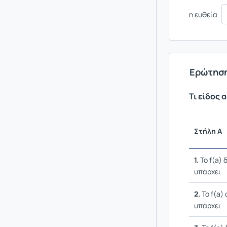
η ευθεία
Ερώτηση
Τι είδος 
Στήλη Α
1.
Το f(a) 
υπάρχει
2.
Το f(a) 
υπάρχει