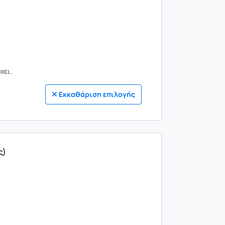
χει.
Εκκαθάριση επιλογής
ς)