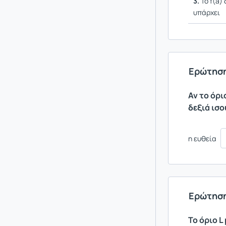
3.
Το f(a) 
υπάρχει
Ερώτηση
Αν το όρι
δεξιά ισο
η ευθεία
Ερώτηση
Το όριο L