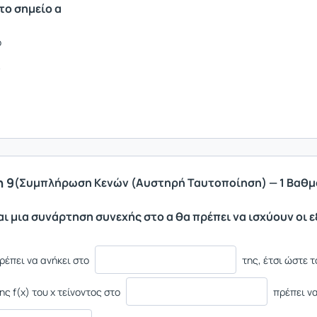
στο σημείο α
ό
ς
 9
(Συμπλήρωση Κενών (Αυστηρή Ταυτοποίηση) — 1 Βαθμ
ναι μια συνάρτηση συνεχής στο α θα πρέπει να ισχύουν οι 
πρέπει να ανήκει στο
της, έτσι ώστε τ
της f(x) του x τείνοντος στο
πρέπει να