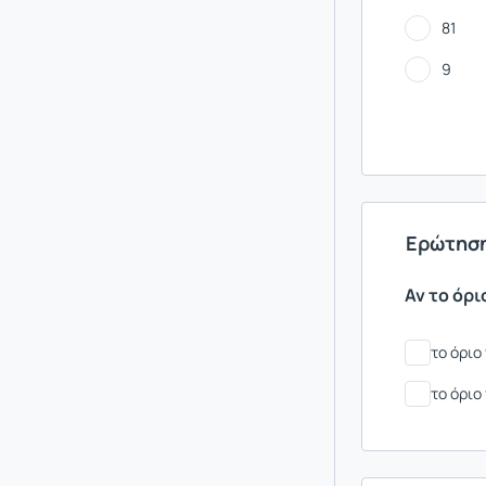
81
9
Ερώτηση
Αν το όρι
το όριο
το όριο