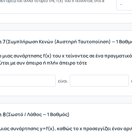
δεν ορίζεται αλλά το όριο της f(x) του x τείνοντος στο a
 7
(Συμπλήρωση Κενών (Αυστηρή Ταυτοποίηση) — 1 Βαθμ
ο μιας συνάρτησης f(x) του x τείνοντος σε ένα πραγματικ
ύται με συν άπειρο ή πλήν άπειρο τότε
είναι
 8
(Σωστό / Λάθος — 1 Βαθμός)
 μιας συνάρτησης y=f(x), καθώς το x προσεγγίζει έναν αρι