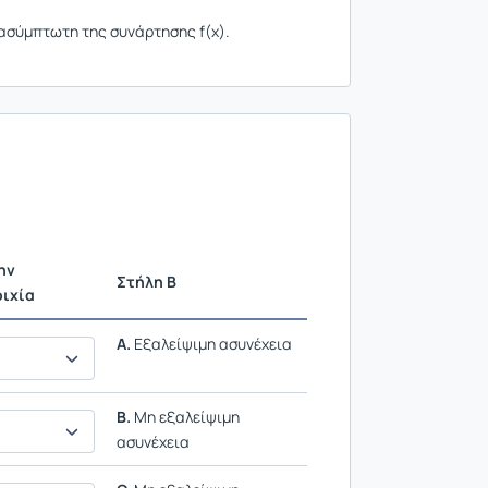
ασύμπτωτη της συνάρτησης f(x).
ην
Ρυθμίσεις επιλογής / Αποτελέσματα
Στήλη B
οιχία
A.
Εξαλείψιμη ασυνέχεια
B.
Μη εξαλείψιμη
ασυνέχεια