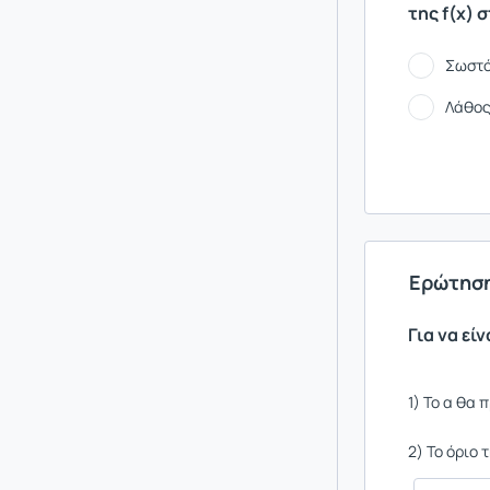
της f(x) 
Σωστ
Λάθο
Ερώτηση
Για να εί
1) Το α θα 
2) Το όριο 