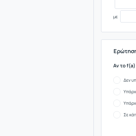
με
Ερώτηση
Αν το f(a
Δεν υ
Υπάρχ
Υπάρχ
Σε κά