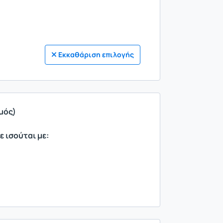
Εκκαθάριση επιλογής
μός)
ε ισούται με: