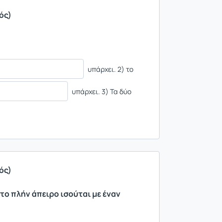
ός)
υπάρχει. 2) το
υπάρχει. 3) Τα δύο
ός)
στο πλήν άπειρο ισούται με έναν