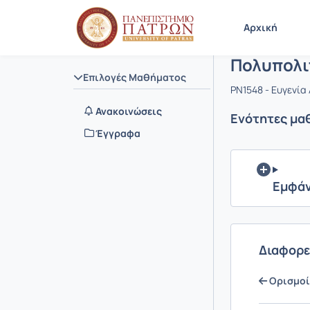
Μάθημα : 
Κωδικός :
Αρχική Σελίδα
Αρχική
Πολυπολι
Επιλογές Μαθήματος
PN1548 - Ευγενία
Ανακοινώσεις
Ενότητες μα
Έγγραφα
Εμφάν
Διαφορε
Ορισμοί 