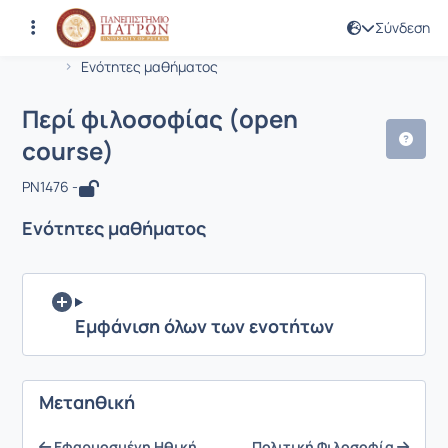
Σύνδεση
Μάθημα : Περί φιλοσοφίας (open cou
Κωδικός : PN1476
Αρχική Σελίδα
Περί φιλοσοφίας (open course)
Ενότητες μαθήματος
Περί φιλοσοφίας (open
course)
PN1476 -
Ενότητες μαθήματος
Εμφάνιση όλων των ενοτήτων
Μεταηθική
Εφαρμοσμένη Ηθική
Πολιτική Φιλοσοφία