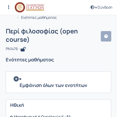
Σύνδεση
Μάθημα : Περί φιλοσοφίας (open cou
Κωδικός : PN1476
Αρχική Σελίδα
Περί φιλοσοφίας (open course)
Ενότητες μαθήματος
Περί φιλοσοφίας (open
course)
PN1476 -
Ενότητες μαθήματος
Εμφάνιση όλων των ενοτήτων
Ηθική
Μεταφυσική ή Οντολογία ΙΙ - Ελ...