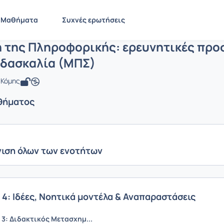
ιδακτική της Πληροφορικής: ερευνητι
 PN1425
Διδακτική της Πληροφορικής: ερευνητικές προσεγγί...
Ενότητ
Μαθήματα
Συχνές ερωτήσεις
ή της Πληροφορικής: ερευνητικές προ
ιδασκαλία (ΜΠΣ)
 Κόμης
θήματος
ιση όλων των ενοτήτων
 4: Ιδέες, Νοητικά μοντέλα & Αναπαραστάσεις
3: Διδακτικός Μετασχημ...