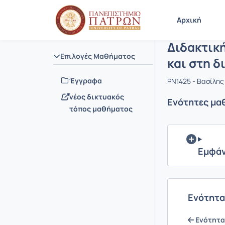
Μάθημα : Δ
Κωδικός :
Αρχική Σελίδα
Αρχική
Διδακτικ
Επιλογές Μαθήματος
και στη δ
Έγγραφα
PN1425 - Βασίλης
νέος δικτυακός
Ενότητες μα
τόπος μαθήματος
Εμφάν
Ενότητα
Ενότητα 