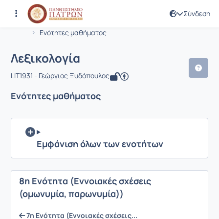
Σύνδεση
Μάθημα : Λεξικολογία
Κωδικός : LIT1931
Αρχική Σελίδα
Λεξικολογία
Ενότητες μαθήματος
Λεξικολογία
LIT1931 - Γεώργιος Ξυδόπουλος
Ενότητες μαθήματος
Εμφάνιση όλων των ενοτήτων
8η Ενότητα (Εννοιακές σχέσεις
(ομωνυμία, παρωνυμία))
7η Ενότητα (Εννοιακές σχέσεις...