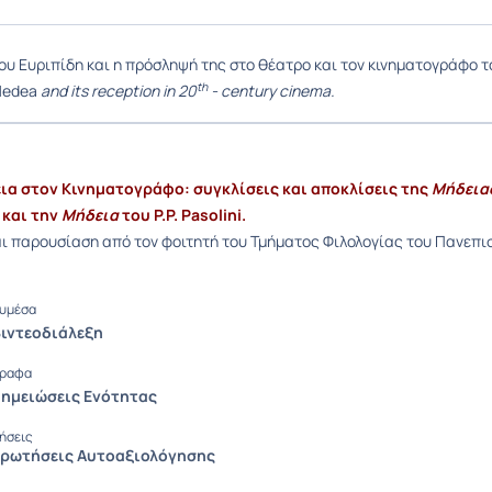
ου Ευριπίδη και η πρόσληψή της στο θέατρο και τον κινηματογράφο τ
th
edea
and its reception in 20
- century cinema.
εια στον Κινηματογράφο: συγκλίσεις και αποκλίσεις της
Μήδεια
 και την
Μήδεια
του P.P. Pasolini.
ι παρουσίαση από τον φοιτητή του Τμήματος Φιλολογίας του Πανεπ
υμέσα
Βιντεοδιάλεξη
ραφα
 Σημειώσεις Ενότητας
ήσεις
 Ερωτήσεις Αυτοαξιολόγησης