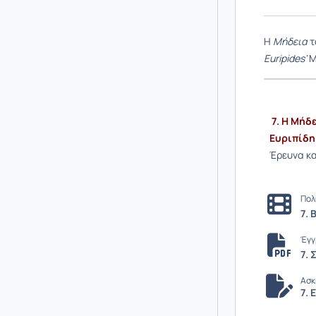
Η
Μήδεια
τ
Euripides'
M
7. Η Μήδ
Ευριπίδη
Έρευνα κα
Πολ
7. 
Έγγ
7.
Ασκ
7.