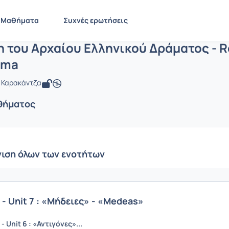
ρόσληψη του Αρχαίου Ελληνικού Δράμα
LIT1919
Πρόσληψη του Αρχαίου Ελληνικού Δράματος - Recept...
Ενότη
Μαθήματα
Συχνές ερωτήσεις
του Αρχαίου Ελληνικού Δράματος - Re
ama
α Καρακάντζα
θήματος
ιση όλων των ενοτήτων
- Unit 7 : «Μήδειες» - «Medeas»
 Unit 6 : «Αντιγόνες»...