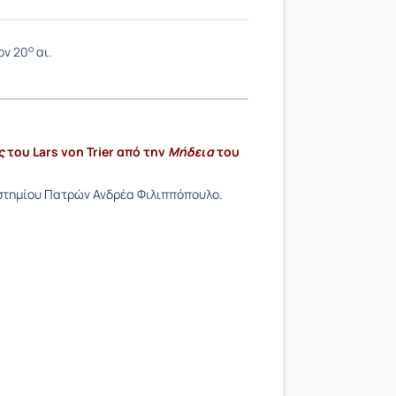
ο
ον 20
αι.
ς
του Lars von Trier από την
Μήδεια
του
ιστημίου Πατρών Ανδρέα Φιλιππόπουλο.