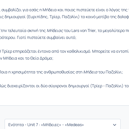
ι συμβολίζει για εσάς η Μήδεια και ποιος πιστεύετε είναι ο λόγος τη
ις δημιουργοί (Ευριπίδης, Τρίερ, Παζολίνι) το κοινό μοτίβο της δολο
Στην τελευταία σκηνή της
Μήδειας
του
Lars
von
Trier
,
το μεγαλύτερο π
ρότερου. Γιατί πιστεύετε συμβαίνει αυτό;
 Τρίερ επηρεάζεται έντονα από τον καθολικισμό. Μπορείτε να εντοπ
ην
Μήδεια
και το Θείο Δράμα;
Ποια η χρησιμότητα της ανθρωποθυσίας στη
Μήδεια
του Παζολίνι;
ώς διαχειρίζονται οι δύο σύγχρονοι δημιουργοί (Τρίερ - Παζολίνι) τ