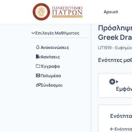
Μάθημα : Π
Κωδικός : 
Αρχική Σελίδα
Αρχική
Πρόσληψη 
Επιλογές Μαθήματος
Greek Dr
Ανακοινώσεις
LIT1919 - Ευφημί
Ασκήσεις
Ενότητες μα
Έγγραφα
Πολυμέσα
Σύνδεσμοι
Εμφάν
Ενότητα 
Ενότητα -