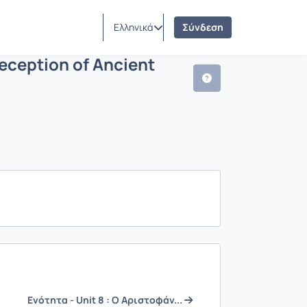
τος - Reception of Ancient Greek Dr
τες μαθήματος
Ελληνικά
Σύνδεση
ception of Ancient
Ενότητα - Unit 8 : Ο Αριστοφάν...