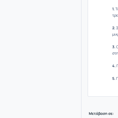
1.
Τ
τρε
2.
μικ
3.
Ο
στ
4.
5.
Π
Μετάβαση σε: