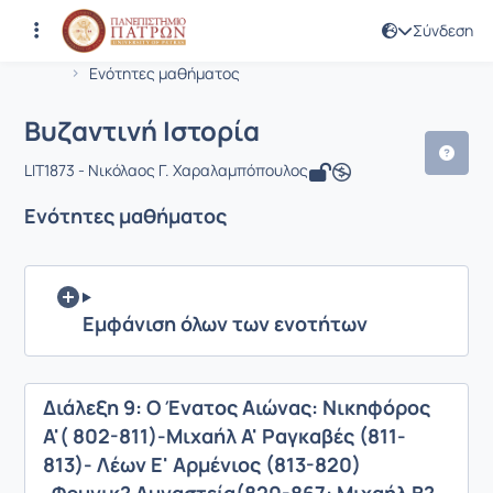
Σύνδεση
Μάθημα : Βυζαντινή Ιστορία
Κωδικός : LIT1873
Αρχική Σελίδα
Βυζαντινή Ιστορία
Ενότητες μαθήματος
Βυζαντινή Ιστορία
LIT1873 - Νικόλαος Γ. Χαραλαμπόπουλος
Ενότητες μαθήματος
Εμφάνιση όλων των ενοτήτων
Διάλεξη 9: Ο Ένατος Αιώνας: Νικηφόρος
Α'( 802-811)-Μιχαήλ Α' Ραγκαβές (811-
813)- Λέων Ε' Αρμένιος (813-820)