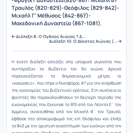
-Φρυγικ? Δυναστεία(820-867: Μιχαήλ Β?
Τραυλός (820-829)-Θεόφιλος (829-842)-
Μιχαήλ Γ' Μέθυσος (842-867)-
Μακεδονική Δυναστεία (867-1081).
Διάλεξη 8: Ο Όγδοος Αιώνας ? Δ...
Διάλεξη 10: Ο Δέκατος Αιώνας (...
Η ένατη διάλεξη εστιάζει στα ιστορικά γεγονότα που
συντάραξαν το Βυζάντιο τον 9ο αιώνα. Αρχικά
παρουσιάζονται τα δημοσιονομικά μέτρα, οι
«κακώσεις», που πήρε ο Νικηφόρος Α? για την ανόρθωση
της οικονομίας του βυζαντινού κράτους. Στη συνέχεια οι
φοιτητές θα παρακολουθήσουν τη δεύτερη περίοδο της
εικονομαχίας που ξεκίνησε το 815 από τον Λέοντα Ε΄ τον
Αρμένιο, συνεχίσθηκε από τον Μιχαήλ Β΄ τον Τραυλό,
έφθασε στο αποκορύφωμά της επί Θεόφιλου και έληξε
το 843 με την οριστική αναστήλωση των εικόνων από την
αυτοκράτειρα Θεοδώρα, που εορτάζεται την Κυριακή