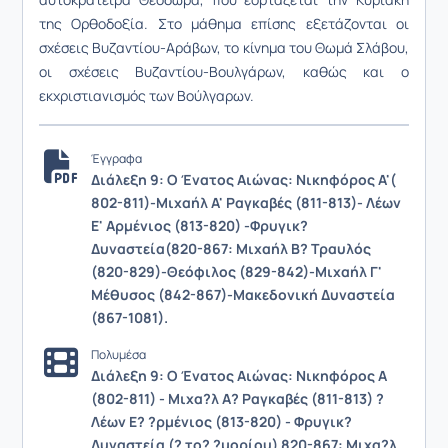
της Ορθοδοξία. Στο μάθημα επίσης εξετάζονται οι
σχέσεις Βυζαντίου-Αράβων, το κίνημα του Θωμά Σλάβου,
οι σχέσεις Βυζαντίου-Βουλγάρων, καθώς και ο
εκχριστιανισμός των Βούλγαρων.
Έγγραφα
Διάλεξη 9: Ο Ένατος Αιώνας: Νικηφόρος Α'(
802-811)-Μιχαήλ Α' Ραγκαβές (811-813)- Λέων
Ε' Αρμένιος (813-820) -Φρυγικ?
Δυναστεία(820-867: Μιχαήλ Β? Τραυλός
(820-829)-Θεόφιλος (829-842)-Μιχαήλ Γ'
Μέθυσος (842-867)-Μακεδονική Δυναστεία
(867-1081).
Πολυμέσα
Διάλεξη 9: Ο Ένατος Αιώνας: Νικηφόρος Α
(802-811) - Μιχα?λ Α? Ραγκαβές (811-813) ?
Λέων Ε? ?ρμένιος (813-820) - Φρυγικ?
Δυναστεία (? το? ?μορίου) 820-867: Μιχα?λ