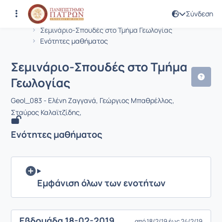
Σύνδεση
Μάθημα : Σεμινάριο-Σπουδές στο Τμ
Κωδικός : GEO394
Αρχική Σελίδα
Σεμινάριο-Σπουδές στο Τμήμα Γεωλογίας
Ενότητες μαθήματος
Σεμινάριο-Σπουδές στο Τμήμα
Γεωλογίας
Geol_083 - Ελένη Ζαγγανά, Γεώργιος Μπαθρέλλος,
Σταύρος Καλαϊτζίδης,
Ενότητες μαθήματος
Εμφάνιση όλων των ενοτήτων
Eβδομάδα 18-02-2019
από 18/2/19 έως 24/2/19