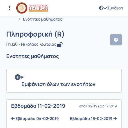
Σύνδεση
Μάθημα : Πληροφορική (R)
Κωδικός : ENV208
Αρχική Σελίδα
Πληροφορική (R)
Ενότητες μαθήματος
Πληροφορική (R)
ΠΥ.120 - Νικόλαος Κούτσιας
Ενότητες μαθήματος
Εμφάνιση όλων των ενοτήτων
Eβδομάδα 11-02-2019
από 11/2/19 έως 17/2/19
Eβδομάδα 04-02-2019
Eβδομάδα 18-02-2019