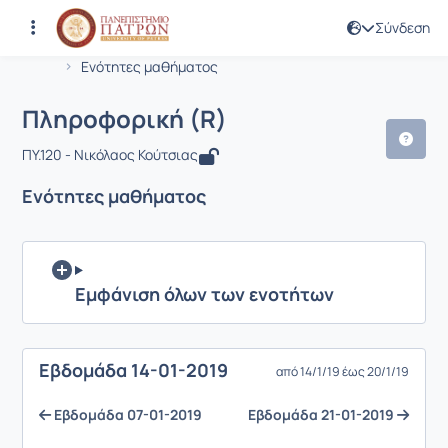
Σύνδεση
Μάθημα : Πληροφορική (R)
Κωδικός : ENV208
Αρχική Σελίδα
Πληροφορική (R)
Ενότητες μαθήματος
Πληροφορική (R)
ΠΥ.120 - Νικόλαος Κούτσιας
Ενότητες μαθήματος
Εμφάνιση όλων των ενοτήτων
Eβδομάδα 14-01-2019
από 14/1/19 έως 20/1/19
Eβδομάδα 07-01-2019
Eβδομάδα 21-01-2019