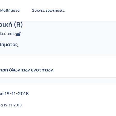
Πληροφορική (R)
 ENV208
Πληροφορική (R)
Ενότητες μαθήματος
Μαθήματα
Συχνές ερωτήσεις
ική (R)
ς Κούτσιας
θήματος
ιση όλων των ενοτήτων
α 19-11-2018
 12-11-2018