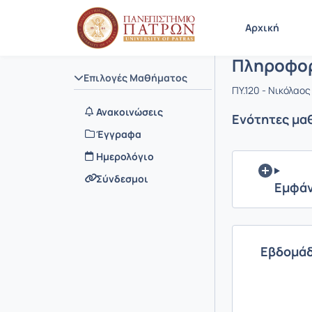
Μάθημα : 
Κωδικός :
Αρχική Σελίδα
Αρχική
Πληροφορ
Επιλογές Μαθήματος
ΠΥ.120 - Νικόλαο
Ανακοινώσεις
Ενότητες μα
Έγγραφα
Ημερολόγιο
Σύνδεσμοι
Εμφάν
Eβδομάδ