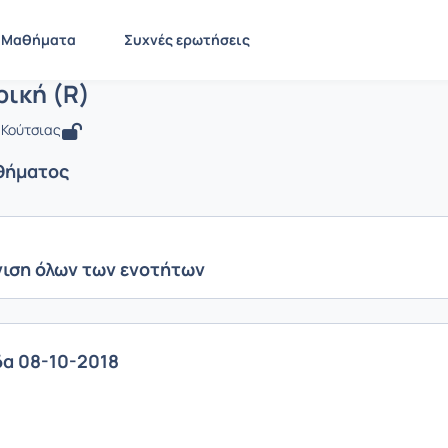
Πληροφορική (R)
 ENV208
Πληροφορική (R)
Ενότητες μαθήματος
Μαθήματα
Συχνές ερωτήσεις
ική (R)
ς Κούτσιας
θήματος
ιση όλων των ενοτήτων
α 08-10-2018