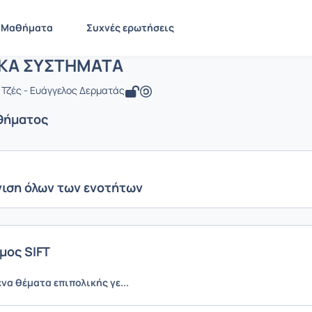
 ΡΟΜΠΟΤΙΚΑ ΣΥΣΤΗΜΑΤΑ
 EE804
ΡΟΜΠΟΤΙΚΑ ΣΥΣΤΗΜΑΤΑ
Ενότητες μαθήματος
Μαθήματα
Συχνές ερωτήσεις
ΚΑ ΣΥΣΤΗΜΑΤΑ
 Τζές - Ευάγγελος Δερματάς
θήματος
ιση όλων των ενοτήτων
μος SIFT
α θέματα επιπολικής γε...