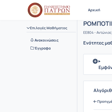
Μάθημα :
Κωδικός :
Αρχική Σελίδα
Αρχική
ΡΟΜΠΟΤΙ
Επιλογές Μαθήματος
EE804 - Αντώνιος
Ανακοινώσεις
Ενότητες μα
Έγγραφα
Εμφάν
Αλγόριθ
Προηγμέν