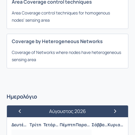
Area Coverage control techniques
Area Coverage control techniques for homogenous
nodes' sensing area
Coverage by Heterogeneous Networks
Coverage of Networks where nodes have heterogeneous
sensing area
Ημερολόγιο
Αύγουστος 2026
Προηγούμενος Μήνας
Επόμενος 
Δευτέρα
Τρίτη
Τετάρτη
Πέμπτη
Παρασκευή
Σάββατο
Κυριακή