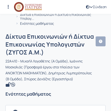
Σύνδεση
Μάθημα : Δίκτυα Επικοινωνιών ή Δίκ
Κωδικός : EE604
Αρχική Σελίδα
Δίκτυα Επικοινωνιών ή Δίκτυα Επικοινωνίας
Υπολογ...
Ενότητες μαθήματος
Δίκτυα Επικοινωνιών ή Δίκτυα
Επικοινωνίας Υπολογιστών
(ΖΥΓΟΣ Α.Μ.)
22A410 - Μιχαήλ Λογοθέτης (Α Ομάδα), Ιωάννης
Μοσχολιός (Προσφορά έργου στα πλαίσια των
ΑΝΟΙΚΤΩΝ ΜΑΘΗΜΑΤΩΝ), Δημήτριος Λυμπερόπουλος
(Β Ομάδα), Σπύρος Δενάζης (Εργαστήριο)
Ενότητες μαθήματος