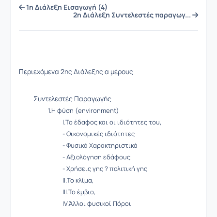
1η Διάλεξη Εισαγωγή (4)
2η Διάλεξη Συντελεστές παραγωγ...
Περιεχόμενα 2ης Διάλεξης α μέρους
Συντελεστές Παραγωγής
1.Η φύση (environment)
I.Το έδαφος και οι ιδιότητες του,
- Οικονομικές ιδιότητες
- Φυσικά Χαρακτηριστικά
- Αξιολόγηση εδάφους
- Χρήσεις γης ? πολιτική γης
II.Το κλίμα,
III.Το έμβιο,
IV.Άλλοι φυσικοί Πόροι