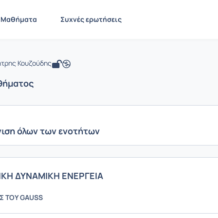
υσική ΙΙ
 CMNG2165
Φυσική ΙΙ
Ενότητες μαθήματος
Μαθήματα
Συχνές ερωτήσεις
τρης Κουζούδης
θήματος
ιση όλων των ενοτήτων
ΙΚΗ ΔΥΝΑΜΙΚΗ ΕΝΕΡΓΕΙΑ
 ΤΟΥ GAUSS