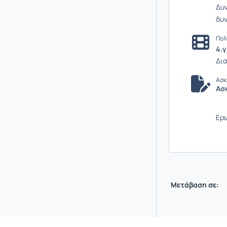
Δυν
δυν
Πολ
4.
Δια
Ασκ
Ασ
Ερω
Μετάβαση σε: