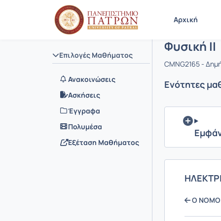
Μάθημα : Φ
Κωδικός :
Αρχική Σελίδα
Αρχική
Φυσική ΙΙ
Επιλογές Μαθήματος
CMNG2165 - Δημή
Ανακοινώσεις
Ενότητες μα
Ασκήσεις
Έγγραφα
Πολυμέσα
Εμφάν
Εξέταση Μαθήματος
ΗΛΕΚΤΡ
Ο ΝΟΜΟΣ