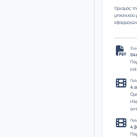
Ορισμός τη
μηχανικού 
εφαρμογών.
Έγγ
04
Παρ
ενέ
Πολ
4.
Ομο
Ηλε
αν
Πολ
4.
Παρ