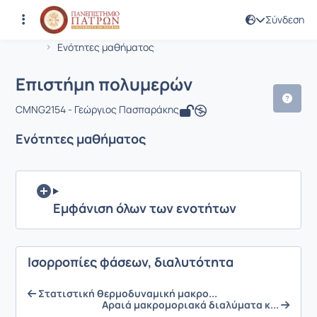
Σύνδεση
Μάθημα : Επιστήμη πολυμερών
Κωδικός : CMNG2154
Αρχική Σελίδα
Επιστήμη πολυμερών
Ενότητες μαθήματος
Επιστήμη πολυμερών
CMNG2154 - Γεώργιος Πασπαράκης
Ενότητες μαθήματος
Εμφάνιση όλων των ενοτήτων
Ισορροπίες φάσεων, διαλυτότητα
Στατιστική θερμοδυναμική μακρο...
Αραιά μακρομοριακά διαλύματα κ...