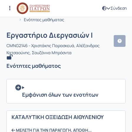
Σύνδεση
Μάθημα : Εργαστήριο Διεργασιών I
Κωδικός : CMNG2146
Αρχική Σελίδα
Εργαστήριο Διεργασιών I
Ενότητες μαθήματος
Εργαστήριο Διεργασιών I
CMNG2146 - Χριστάκης Παρασκευά, Αλέξανδρος
Κατσαούνης, Σουζάννα Μπρόσντα
Ενότητες μαθήματος
Εμφάνιση όλων των ενοτήτων
ΚΑΤΑΛΥΤΙΚΗ ΟΞΕΙΔΩΣΗ ΑΙΘΥΛΕΝΙΟΥ
ΜΕΛΕΤΗ ΓΙΑ ΤΗΝ ΠΑΡΑΓΩΓΗ, ΑΠΟΘΗ...