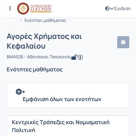
Σύνδεση
Μάθημα : Αγορές Χρήματος και Κεφα
Κωδικός : BMA526
Αρχική Σελίδα
Αγορές Χρήματος και Κεφαλαίου
Ενότητες μαθήματος
Αγορές Χρήματος και
Κεφαλαίου
BMA526 - Αθανάσιος Τσαγκανός
Ενότητες μαθήματος
Εμφάνιση όλων των ενοτήτων
Κεντρικές Τράπεζες και Νομισματική
Πολιτική