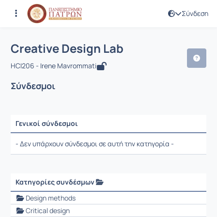
Σύνδεση
Μάθημα : Creative Design Lab
Κωδικός : NOC3065
Αρχική Σελίδα
Creative Design Lab
Σύνδεσμοι
Creative Design Lab
HCI206 - Irene Mavrommati
Σύνδεσμοι
Γενικοί σύνδεσμοι
Ρυθμίσεις επιλογής / Αποτελέσματα
- Δεν υπάρχουν σύνδεσμοι σε αυτή την κατηγορία -
Κατηγορίες συνδέσμων
Ρυθμίσεις επιλογής / Αποτελέσματα
Design methods
Critical design