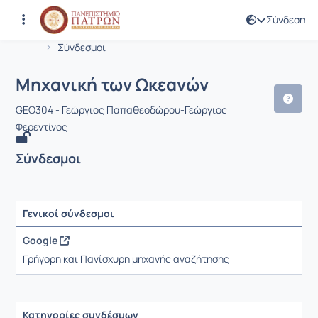
Σύνδεση
Μάθημα : Μηχανική των Ωκεανών
Κωδικός : GEO304
Αρχική Σελίδα
Μηχανική των Ωκεανών
Σύνδεσμοι
Μηχανική των Ωκεανών
GEO304 - Γεώργιος Παπαθεοδώρου-Γεώργιος
Φερεντίνος
Σύνδεσμοι
Γενικοί σύνδεσμοι
Ρυθμίσεις επιλογής / Αποτελέσματα
Google
Γρήγορη και Πανίσχυρη μηχανής αναζήτησης
Κατηγορίες συνδέσμων