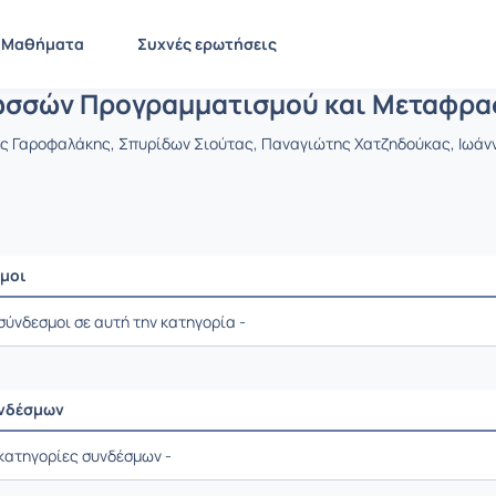
Αρχές Γλωσσών Προγραμματισμού και
CEID1091
Αρχές Γλωσσών Προγραμματισμού και Μεταφραστών
Σύνδεσμ
Μαθήματα
Συχνές ερωτήσεις
ωσσών Προγραμματισμού και Μεταφρ
νης Γαροφαλάκης, Σπυρίδων Σιούτας, Παναγιώτης Χατζηδούκας, Ιωά
σμοι
γής / Αποτελέσματα
σύνδεσμοι σε αυτή την κατηγορία -
υνδέσμων
γής / Αποτελέσματα
 κατηγορίες συνδέσμων -