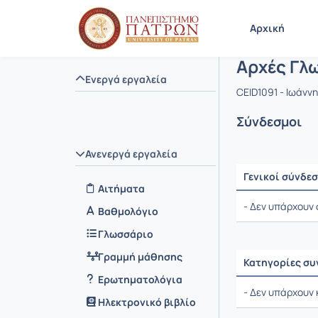
Μάθημα : 
Κωδικός : 
Αρχική Σελίδα
Αρχική
Αρχές Γλ
Ενεργά εργαλεία
CEID1091 - Ιωάν
Σύνδεσμοι
Ανενεργά εργαλεία
Γενικοί σύνδε
Αιτήματα
Ρυθμίσεις επιλο
- Δεν υπάρχουν 
Βαθμολόγιο
Γλωσσάριο
Γραμμή μάθησης
Κατηγορίες σ
Ρυθμίσεις επιλο
Ερωτηματολόγια
- Δεν υπάρχουν
Ηλεκτρονικό βιβλίο