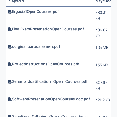
Αρχείο
Μέγεθος
Ergasia1OpenCourses.pdf
380.31
KB
FinalExamPresenationOpenCourses.pdf
486.67
KB
odigies_parousiasewn.pdf
1.04 MB
ProjectInstructionsOpenCources.pdf
1.35 MB
Senario_Justification_Open_Courses.pdf
607.96
KB
SoftwarePresenationOpenCourses.doc.pdf
421.12 KB
Synolikes_Odhgies_Open_Courses.doc.pdf