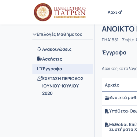
Μάθημα : 
Κωδικός :
Αρχική Σελίδα
Αρχική
ΑΝΟΙΚΤΟ 
Επιλογές Μαθήματος
PHA1651 - Σοφία
Ανακοινώσεις
Έγγραφα
Ασκήσεις
Αρχικός κατάλογ
Έγγραφα
ΕΧΕΤΑΣΗ ΠΕΡΙΟΔΟΣ
Αρχείο
ΙΟΥΝΙΟΥ-ΙΟΥΛΙΟΥ
2020
Ανοιχτά μα
Υπόθετα-Θεω
Μέθοδοι Επί
Συστήματα Χ