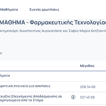
ΑΝΟΙΚΤΟ ΜΑΘΗΜΑ - Φαρμακευτικής Τεχν
 PHA1651
ΑΝΟΙΚΤΟ ΜΑΘΗΜΑ - Φαρμακευτικής Τεχνολογίας [ΙΙ]
Έγγραφα
Μαθήματα
Συχνές ερωτήσεις
ΜΑΘΗΜΑ - Φαρμακευτικής Τεχνολογίας 
 Αντιμησιάρη, Κωνσταντίνος Αυγουστάκης και Σοφία-Μαρία Χατζηαντ
ος
Μέγεθος
θήματα
ρητικά στοιχεία για ασκήσεις
208.34 KB
τευξης Ελεγχόμενης Αποδέσμευσης σε
327.45 KB
ορηγούμενα από το Στόμα