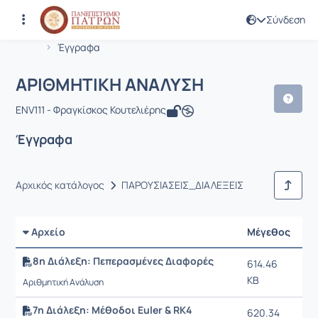
Σύνδεση
Μάθημα : ΑΡΙΘΜΗΤΙΚΗ ΑΝΑΛΥΣΗ
Κωδικός : ENV111
Αρχική Σελίδα
ΑΡΙΘΜΗΤΙΚΗ ΑΝΑΛΥΣΗ
Έγγραφα
ΑΡΙΘΜΗΤΙΚΗ ΑΝΑΛΥΣΗ
ENV111 - Φραγκίσκος Κουτελιέρης
Έγγραφα
Αρχικός κατάλογος
ΠΑΡΟΥΣΙΑΣΕΙΣ_ΔΙΑΛΕΞΕΙΣ
Αρχείο
Μέγεθος
Ημ
8η Διάλεξη: Πεπερασμένες Διαφορές
614.46
7/
KB
3:2
Αριθμητική Ανάλυση
7η Διάλεξη: Μέθοδοι Euler & RK4
620.34
7/