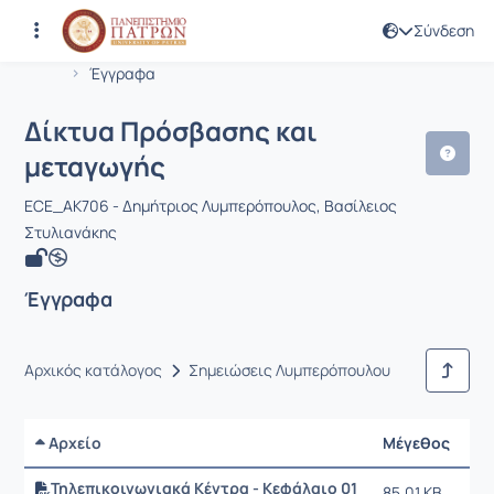
Σύνδεση
Μάθημα : Δίκτυα Πρόσβασης και μετ
Κωδικός : EE799
Αρχική Σελίδα
Δίκτυα Πρόσβασης και μεταγωγής
Έγγραφα
Δίκτυα Πρόσβασης και
μεταγωγής
ECE_ΑΚ706 - Δημήτριος Λυμπερόπουλος, Βασίλειος
Στυλιανάκης
Έγγραφα
Αρχικός κατάλογος
Σημειώσεις Λυμπερόπουλου
Αρχείο
Μέγεθος
Ημ
Τηλεπικοινωνιακά Κέντρα - Κεφάλαιο 01
85.01 KB
20/