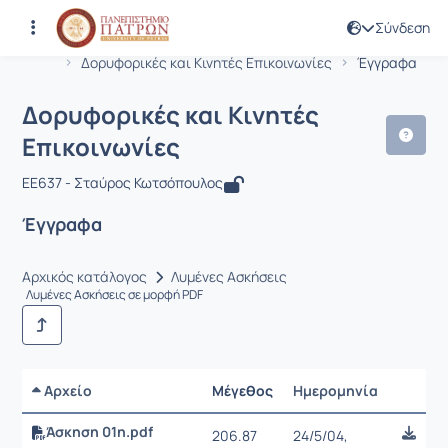
Σύνδεση
Μάθημα : Δορυφορικές και Κινητές Ε
Κωδικός : EE637
Αρχική Σελίδα
Δορυφορικές και Κινητές Επικοινωνίες
Έγγραφα
Δορυφορικές και Κινητές
Επικοινωνίες
EE637 - Σταύρος Κωτσόπουλος
Έγγραφα
Αρχικός κατάλογος
Λυμένες Ασκήσεις
Λυμένες Ασκήσεις σε μορφή PDF
Αρχείο
Μέγεθος
Ημερομηνία
Ρυθμίσε
Άσκηση 01η.pdf
206.87
24/5/04,